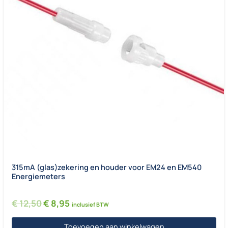
315mA (glas)zekering en houder voor EM24 en EM540
Energiemeters
Oorspronkelijke prijs was: € 12,50.
Huidige prijs is: € 8,95.
€
12,50
€
8,95
inclusief BTW
Toevoegen aan winkelwagen