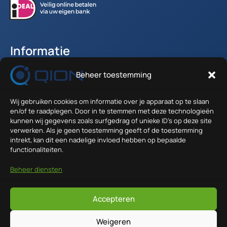
Informatie
Beheer toestemming
Accountgegevens
Winkelwagen
Wij gebruiken cookies om informatie over je apparaat op te slaan
Verzenden en Retour
en/of te raadplegen. Door in te stemmen met deze technologieën
Algemene voorwaarden
kunnen wij gegevens zoals surfgedrag of unieke ID's op deze site
verwerken. Als je geen toestemming geeft of de toestemming
intrekt, kan dit een nadelige invloed hebben op bepaalde
Contact
functionaliteiten.
Anodeweg 1 - 36
Beheer diensten
Wil jij controle over je eigen energie,
1627 LJ Hoorn
maar kom je er nog niet helemaal
info@qion.nl
Accepteren
uit? Misschien kunnen wij je helpen!
Weigeren