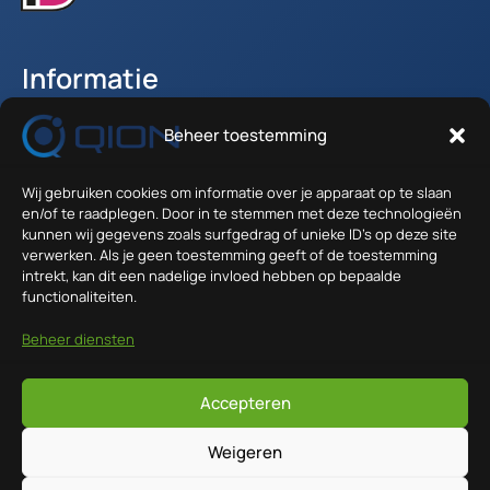
Informatie
Beheer toestemming
Accountgegevens
Winkelwagen
Verzenden en Retour
Wij gebruiken cookies om informatie over je apparaat op te slaan
en/of te raadplegen. Door in te stemmen met deze technologieën
Algemene voorwaarden
kunnen wij gegevens zoals surfgedrag of unieke ID's op deze site
verwerken. Als je geen toestemming geeft of de toestemming
Contact
intrekt, kan dit een nadelige invloed hebben op bepaalde
functionaliteiten.
Anodeweg 1 - 36
Beheer diensten
1627 LJ Hoorn
info@qion.nl
Accepteren
Weigeren
0