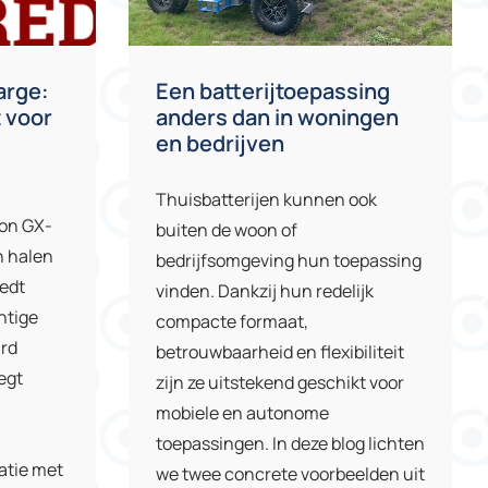
arge:
Een batterijtoepassing
t voor
anders dan in woningen
en bedrijven
Thuisbatterijen kunnen ook
ron GX-
buiten de woon of
n halen
bedrijfsomgeving hun toepassing
iedt
vinden. Dankzij hun redelijk
htige
compacte formaat,
ard
betrouwbaarheid en flexibiliteit
egt
zijn ze uitstekend geschikt voor
mobiele en autonome
toepassingen. In deze blog lichten
atie met
we twee concrete voorbeelden uit