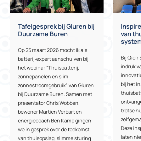
Tafelgesprek bij Gluren bij
Inspir
Duurzame Buren
van th
syste
Op 25 maart 2026 mocht ik als
Bij Qion 
batterij‑expert aanschuiven bij
indruk va
het webinar “Thuisbatterij,
innovati
zonnepanelen en slim
bij het i
zonnestroomgebruik” van Gluren
thuisbat
bij Duurzame Buren. Samen met
ontvange
presentator Chris Wobben,
trotse h
bewoner Martien Verbart en
zelfgema
energiecoach Ben Kamp gingen
Deze ins
we in gesprek over de toekomst
laten nie
van thuisopslag, slimme sturing