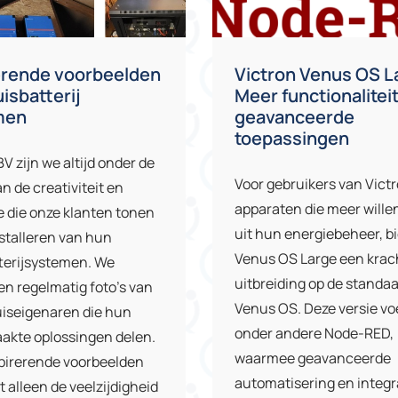
erende voorbeelden
Victron Venus OS L
uisbatterij
Meer functionalitei
men
geavanceerde
toepassingen
BV zijn we altijd onder de
Voor gebruikers van Vict
n de creativiteit en
apparaten die meer wille
e die onze klanten tonen
uit hun energiebeheer, b
nstalleren van hun
Venus OS Large een krac
terijsystemen. We
uitbreiding op de standa
n regelmatig foto’s van
Venus OS. Deze versie vo
uiseigenaren die hun
onder andere Node-RED,
akte oplossingen delen.
waarmee geavanceerde
pirerende voorbeelden
automatisering en integr
t alleen de veelzijdigheid