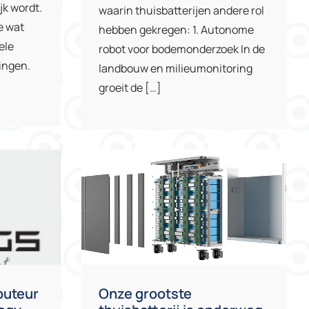
k wordt.
waarin thuisbatterijen andere rol
e wat
hebben gekregen: 1. Autonome
ele
robot voor bodemonderzoek In de
ingen.
landbouw en milieumonitoring
groeit de […]
ibuteur
Onze grootste