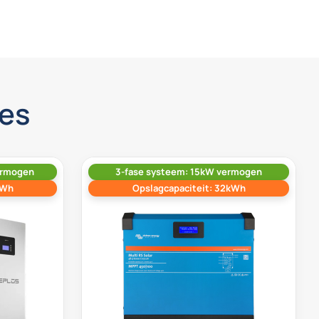
es
ermogen
3-fase systeem: 15kW vermogen
kWh
Opslagcapaciteit: 32kWh