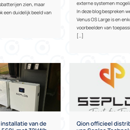
externe systemen mogelij
sbatterijen zien, maar
In deze blog bespreken w
k een duidelijk beeld van
Venus OS Large is en enk
voorbeelden van toepass
[…]
installatie van de
Qion officieel distr