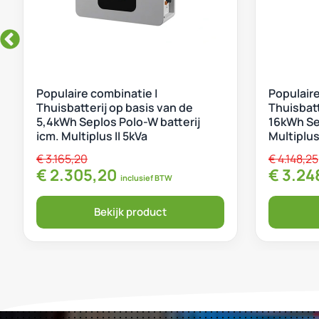
Populaire combinatie |
Populaire
Thuisbatterij op basis van de
Thuisbatt
5,4kWh Seplos Polo-W batterij
16kWh Sep
icm. Multiplus II 5kVa
Multiplus 
€
3.165,20
€
4.148,25
Oorspronkelijke prijs was: € 3.165,20.
Huidige prijs is: € 2.305,20
Oorspr
€
2.305,20
€
3.24
inclusief BTW
Bekijk product