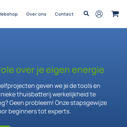
Zoeken
Webshop
Over ons
Contact
ole over je eigen energie
lfprojecten geven we je de tools en
nieke thuisbatterij werkelijkheid te
ng? Geen probleem! Onze stapsgewijze
oor beginners tot experts.