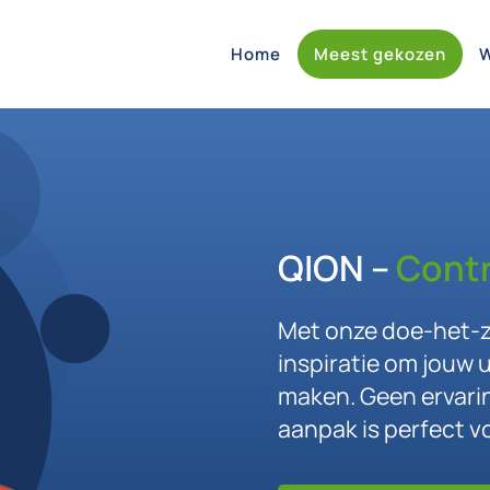
Home
Meest gekozen
QION –
Contr
Met onze doe-het-ze
inspiratie om jouw u
maken. Geen ervari
aanpak is perfect v