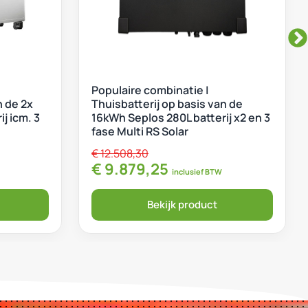
Populaire combinatie |
n de 2x
Thuisbatterij op basis van de
j icm. 3
16kWh Seplos 280L batterij x2 en 3
fase Multi RS Solar
€
12.508,30
ijs was: € 9.860,30.
rijs is: € 7.741,25.
Oorspronkelijke prijs was: € 1
Huidige prijs is: € 
€
9.879,25
inclusief BTW
Bekijk product