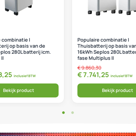
 combinatie |
Populaire combinatie |
erij op basis van de
Thuisbatterij op basis va
los 280L batterij icm.
16kWh Seplos 280L batteri
II
fase Multiplus II
€
9.860,30
.
onkelijke prijs was: € 4.148,25.
Huidige prijs is: € 3.248,25.
Oorspronkelijke pr
Huidige p
8,25
€
7.741,25
inclusief BTW
inclusief BTW
Bekijk product
Bekijk product