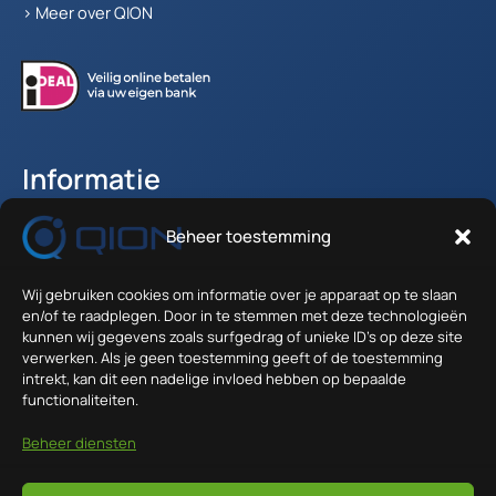
>
Meer over QION
Informatie
Beheer toestemming
Accountgegevens
Winkelwagen
Verzenden en Retour
Wij gebruiken cookies om informatie over je apparaat op te slaan
en/of te raadplegen. Door in te stemmen met deze technologieën
Algemene voorwaarden
kunnen wij gegevens zoals surfgedrag of unieke ID's op deze site
verwerken. Als je geen toestemming geeft of de toestemming
Contact
intrekt, kan dit een nadelige invloed hebben op bepaalde
functionaliteiten.
Anodeweg 1 - 36
Beheer diensten
1627 LJ Hoorn