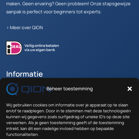
maken. Geen ervaring? Geen probleem! Onze stapsgewijze
aanpak is perfect voor beginners tot experts.
>
Meer over QION
Informatie
Beheer toestemming
Accountgegevens
Winkelwagen
Wij gebruiken cookies om informatie over je apparaat op te slaan
Verzenden en Retour
en/of te raadplegen. Door in te stemmen met deze technologieën
Algemene voorwaarden
kunnen wij gegevens zoals surfgedrag of unieke ID's op deze site
verwerken. Als je geen toestemming geeft of de toestemming
intrekt, kan dit een nadelige invloed hebben op bepaalde
Contact
functionaliteiten.