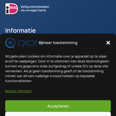
Informatie
Beheer toestemming
Accountgegevens
Winkelwagen
Wij gebruiken cookies om informatie over je apparaat op te slaan
Verzenden en Retour
en/of te raadplegen. Door in te stemmen met deze technologieën
Algemene voorwaarden
kunnen wij gegevens zoals surfgedrag of unieke ID's op deze site
verwerken. Als je geen toestemming geeft of de toestemming
intrekt, kan dit een nadelige invloed hebben op bepaalde
Contact
functionaliteiten.
Anodeweg 1 - 36
Beheer diensten
1627 LJ Hoorn
info@qion.nl
Accepteren