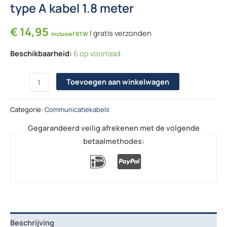
type A kabel 1.8 meter
€
14,95
| gratis verzonden
inclusief BTW
Beschikbaarheid:
6 op voorraad
Victron VE.Can naar CAN-bus BMS type A kabel 1.8 meter aantal
Toevoegen aan winkelwagen
Categorie:
Communicatiekabels
Gegarandeerd veilig afrekenen met de volgende
betaalmethodes:
Beschrijving