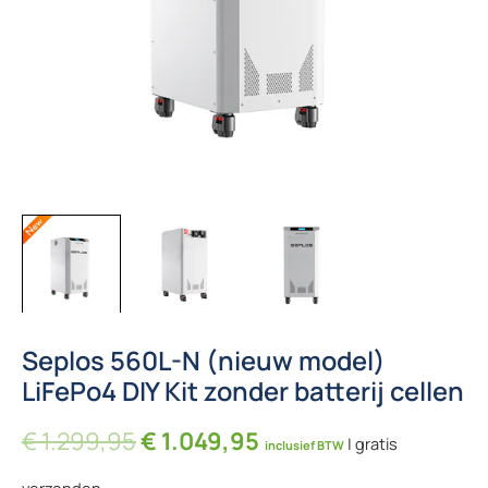
Seplos 560L-N (nieuw model)
LiFePo4 DIY Kit zonder batterij cellen
Oorspronkelijke prijs was: € 1
Huidige prijs is: € 1
€
1.299,95
€
1.049,95
| gratis
inclusief BTW
verzonden