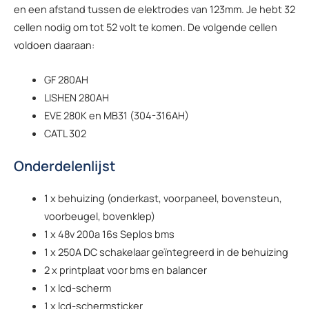
en een afstand tussen de elektrodes van 123mm. Je hebt 32
cellen nodig om tot 52 volt te komen. De volgende cellen
voldoen daaraan:
GF 280AH
LISHEN 280AH
EVE 280K en MB31 (304-316AH)
CATL 302
Onderdelenlijst
1 x behuizing (onderkast, voorpaneel, bovensteun,
voorbeugel, bovenklep)
1 x 48v 200a 16s Seplos bms
1 x 250A DC schakelaar geïntegreerd in de behuizing
2 x printplaat voor bms en balancer
1 x lcd-scherm
1 x lcd-schermsticker