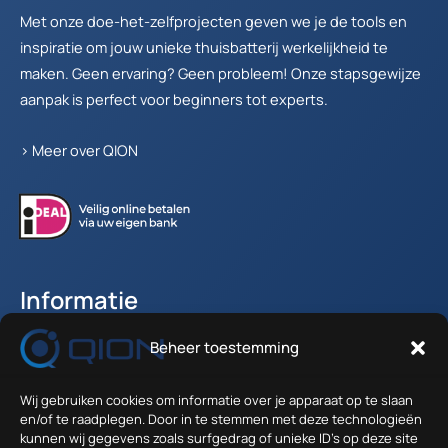
Met onze doe-het-zelfprojecten geven we je de tools en
inspiratie om jouw unieke thuisbatterij werkelijkheid te
maken. Geen ervaring? Geen probleem! Onze stapsgewijze
aanpak is perfect voor beginners tot experts.
>
Meer over QION
Informatie
Beheer toestemming
Accountgegevens
Winkelwagen
Wij gebruiken cookies om informatie over je apparaat op te slaan
Verzenden en Retour
en/of te raadplegen. Door in te stemmen met deze technologieën
Algemene voorwaarden
kunnen wij gegevens zoals surfgedrag of unieke ID's op deze site