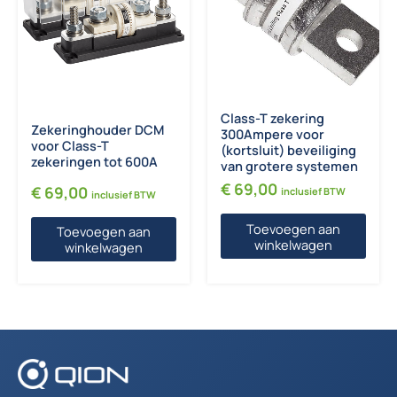
Class-T zekering
Zekeringhouder DCM
300Ampere voor
voor Class-T
(kortsluit) beveiliging
zekeringen tot 600A
van grotere systemen
€
69,00
€
69,00
inclusief BTW
inclusief BTW
Toevoegen aan
Toevoegen aan
winkelwagen
winkelwagen