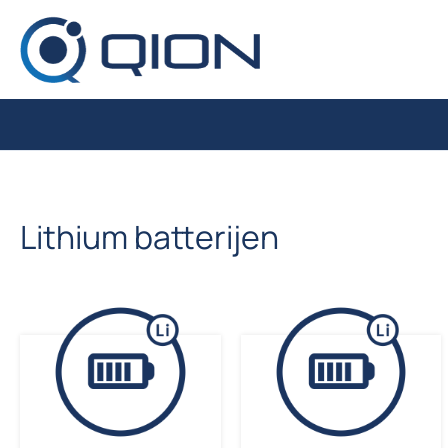
Ga naar de inhoud
Lithium batterijen