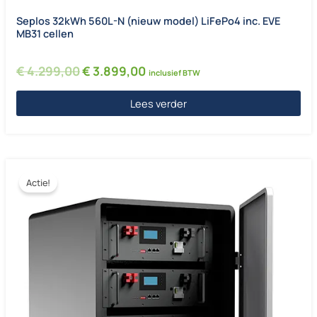
Seplos 32kWh 560L-N (nieuw model) LiFePo4 inc. EVE
MB31 cellen
Oorspronkelijke prijs was: € 4.299,00.
Huidige prijs is: € 3.899,00.
€
4.299,00
€
3.899,00
inclusief BTW
Lees verder
Actie!