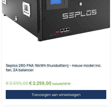
Seplos 280-FNA 16kWh thuisbatterij – nieuw model inc.
fan, 2A balancer
Oorspronkelijke prijs was: € 2.699,00.
Huidige prijs is: € 2.299,00.
€
2.699,00
€
2.299,00
inclusief BTW
Toevoegen aan winkelwagen