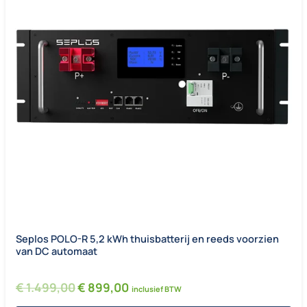
Seplos POLO-R 5,2 kWh thuisbatterij en reeds voorzien
van DC automaat
Oorspronkelijke prijs was: € 1.499,00.
Huidige prijs is: € 899,00.
€
1.499,00
€
899,00
inclusief BTW