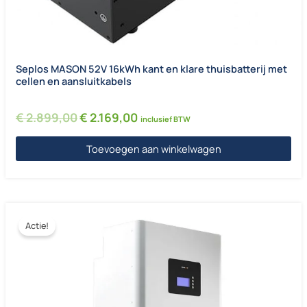
Seplos MASON 52V 16kWh kant en klare thuisbatterij met
cellen en aansluitkabels
Oorspronkelijke prijs was: € 2.899,00.
Huidige prijs is: € 2.169,00.
€
2.899,00
€
2.169,00
inclusief BTW
Toevoegen aan winkelwagen
Actie!