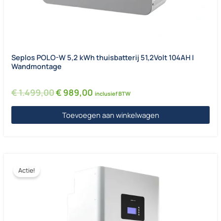
Seplos POLO-W 5,2 kWh thuisbatterij 51,2Volt 104AH |
Wandmontage
Oorspronkelijke prijs was: € 1.499,00.
Huidige prijs is: € 989,00.
€
1.499,00
€
989,00
inclusief BTW
Toevoegen aan winkelwagen
Actie!