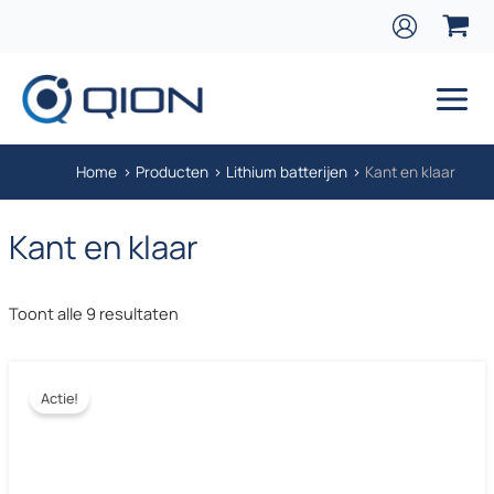
Ga naar de inhoud
Main
Home
Producten
Lithium batterijen
Kant en klaar
Kant en klaar
Gesorteerd op prijs: laag naar hoog
Toont alle 9 resultaten
Actie!