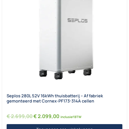
Seplos 280L 52V 16kWh thuisbatterij – Af fabriek
gemonteerd met Cornex-PF173-314A cellen
Oorspronkelijke prijs was: € 2.699,00.
Huidige prijs is: € 2.099,00.
€
2.699,00
€
2.099,00
inclusief BTW