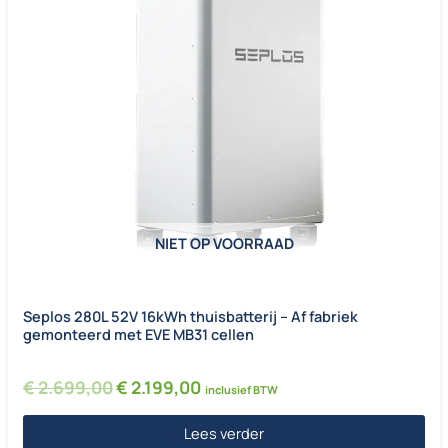
NIET OP VOORRAAD
Seplos 280L 52V 16kWh thuisbatterij – Af fabriek
gemonteerd met EVE MB31 cellen
Oorspronkelijke prijs was: € 2.699,00.
Huidige prijs is: € 2.199,00.
€
2.699,00
€
2.199,00
inclusief BTW
Lees verder