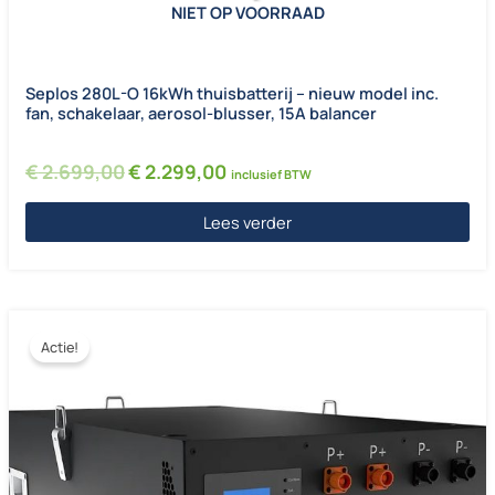
NIET OP VOORRAAD
Seplos 280L-O 16kWh thuisbatterij – nieuw model inc.
fan, schakelaar, aerosol-blusser, 15A balancer
Oorspronkelijke prijs was: € 2.699,00.
Huidige prijs is: € 2.299,00.
€
2.699,00
€
2.299,00
inclusief BTW
Lees verder
Actie!