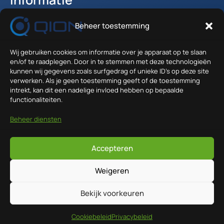
Beheer toestemming
Accountgegevens
Winkelwagen
Verzenden en Retour
Wij gebruiken cookies om informatie over je apparaat op te slaan
en/of te raadplegen. Door in te stemmen met deze technologieën
Algemene voorwaarden
kunnen wij gegevens zoals surfgedrag of unieke ID's op deze site
verwerken. Als je geen toestemming geeft of de toestemming
Contact
intrekt, kan dit een nadelige invloed hebben op bepaalde
functionaliteiten.
Anodeweg 1 - 36
Beheer diensten
1627 LJ Hoorn
info@qion.nl
Accepteren
Weigeren
0
Copyright © 2026 Qion | Design by
i-match Webconcepts
Bekijk voorkeuren
Cookiebeleid
Privacybeleid