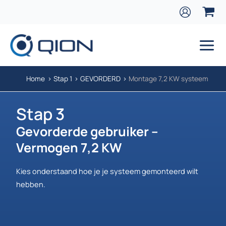
Ga naar de inhoud
Main
Home
Stap 1
GEVORDERD
Montage 7,2 KW systeem
Stap 3
Gevorderde gebruiker –
Vermogen 7,2 KW
Kies onderstaand hoe je je systeem gemonteerd wilt
hebben.