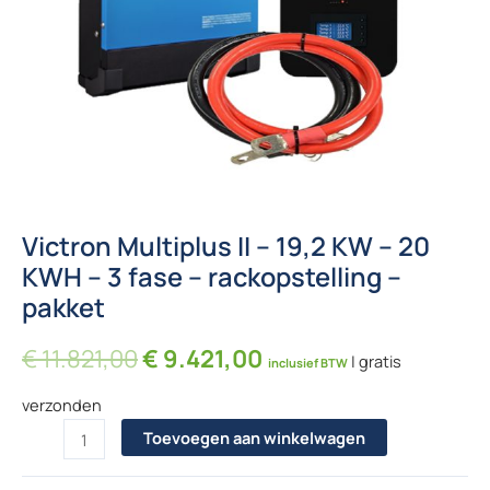
Victron Multiplus II – 19,2 KW – 20
KWH – 3 fase – rackopstelling –
pakket
Oorspronkelijke prijs was: € 11
Huidige prijs is: € 9
€
11.821,00
€
9.421,00
| gratis
inclusief BTW
verzonden
Victron Multiplus II – 19,2 KW - 20 KWH - 3 fase - rackopstelling 
Toevoegen aan winkelwagen