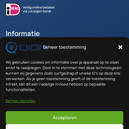
Informatie
Beheer toestemming
Accountgegevens
Winkelwagen
Wij gebruiken cookies om informatie over je apparaat op te slaan
Verzenden en Retour
en/of te raadplegen. Door in te stemmen met deze technologieën
Algemene voorwaarden
kunnen wij gegevens zoals surfgedrag of unieke ID's op deze site
verwerken. Als je geen toestemming geeft of de toestemming
intrekt, kan dit een nadelige invloed hebben op bepaalde
Contact
functionaliteiten.
Anodeweg 1 - 36
Beheer diensten
1627 LJ Hoorn
info@qion.nl
Accepteren