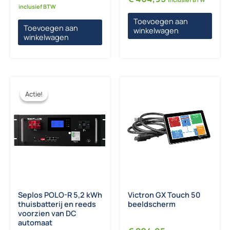
inclusief BTW
Toevoegen aan
Toevoegen aan
winkelwagen
winkelwagen
Actie!
Actie!
Seplos POLO-R 5,2 kWh
Victron GX Touch 50
thuisbatterij en reeds
beeldscherm
voorzien van DC
automaat