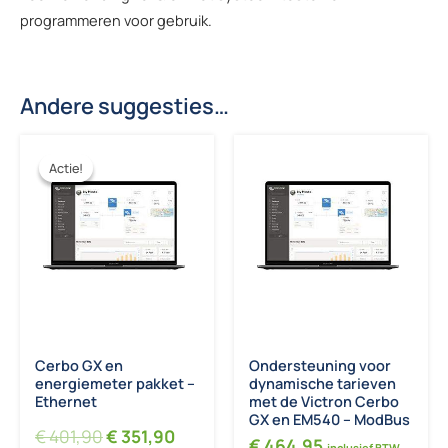
programmeren voor gebruik.
Andere suggesties…
Actie!
Actie!
Cerbo GX en
Ondersteuning voor
energiemeter pakket –
dynamische tarieven
Ethernet
met de Victron Cerbo
GX en EM540 – ModBus
Oorspronkelijke prijs was: € 401,90.
Huidige prijs is: € 351,90.
€
401,90
€
351,90
€
464,95
inclusief BTW