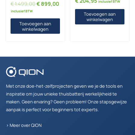
€
204,95
inclusief BTW
Oorspronkelijke prijs was: € 1.499,00.
Huidige prijs is: € 899,00.
€
1.499,00
€
899,00
inclusief BTW
Toevoegen aan
winkelwagen
Toevoegen aan
winkelwagen
Met onze doe-het-zelfprojecten geven we je de tools en
inspiratie om jouw unieke thuisbatterij werkelijkheid te
maken. Geen ervaring? Geen probleem! Onze stapsgewijze
aanpak is perfect voor beginners tot experts.
>
Meer over QION