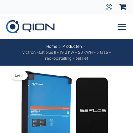
Ga naar de inhoud
Main
Home
Producten
Victron Multiplus II – 19,2 KW – 20 KWH – 3 fase –
rackopstelling – pakket
Actie!