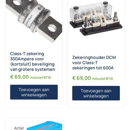
Class-T zekering
Zekeringhouder DCM
300Ampere voor
voor Class-T
(kortsluit) beveiliging
zekeringen tot 600A
van grotere systemen
€
69,00
€
69,00
inclusief BTW
inclusief BTW
Toevoegen aan
Toevoegen aan
winkelwagen
winkelwagen
Actie!
Actie!