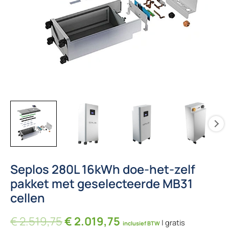
Seplos 280L 16kWh doe-het-zelf
pakket met geselecteerde MB31
cellen
Oorspronkelijke prijs was: € 2.
Huidige prijs is: € 2.
€
2.519,75
€
2.019,75
| gratis
inclusief BTW