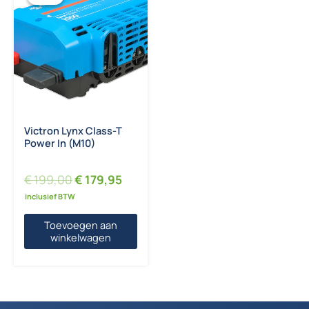
Victron Lynx Class-T
Power In (M10)
Oorspronkelijke prijs was: € 199,00.
Huidige prijs is: € 179,95.
€
199,00
€
179,95
inclusief BTW
Toevoegen aan
winkelwagen