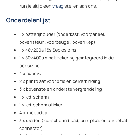
kun je altijd een
vraag
stellen aan ons.
Onderdelenlijst
1 x batterijhouder (onderkast, voorpaneel,
bovensteun, voorbeugel, bovenklep)
1 x 48v 200a 16s Seplos bms
1 x 80v 400a smelt zekering geïntegreerd in de
behuizing
4 x handvat
2 x printplaat voor bms en celverbinding
3 x bovenste en onderste vergrendeling
1 x lcd-scherm
1 x lcd-schermsticker
4 x knoopdop
3 x draden (lcd-schermdraad, printplaat en printplaat
connector)