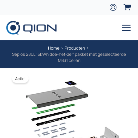
Ga naar de inhoud
Main
Home
Producten
Seplos 280L 16kWh doe-het-zelf pakket met geselecteerde
MB31 cellen
Actie!