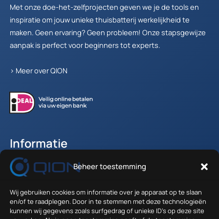
Met onze doe-het-zelfprojecten geven we je de tools en
inspiratie om jouw unieke thuisbatterij werkelijkheid te
maken. Geen ervaring? Geen probleem! Onze stapsgewijze
aanpak is perfect voor beginners tot experts.
>
Meer over QION
Informatie
Beheer toestemming
Accountgegevens
Winkelwagen
Wij gebruiken cookies om informatie over je apparaat op te slaan
Verzenden en Retour
en/of te raadplegen. Door in te stemmen met deze technologieën
Algemene voorwaarden
kunnen wij gegevens zoals surfgedrag of unieke ID's op deze site