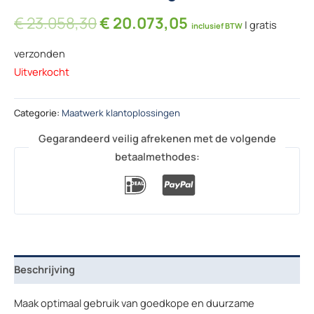
Oorspronkelijke prijs was: € 
Huidige prijs is: 
€
23.058,30
€
20.073,05
| gratis
inclusief BTW
verzonden
Uitverkocht
Categorie:
Maatwerk klantoplossingen
Gegarandeerd veilig afrekenen met de volgende
betaalmethodes:
Beschrijving
Maak optimaal gebruik van goedkope en duurzame