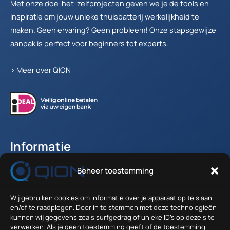
Met onze doe-het-zelfprojecten geven we je de tools en
inspiratie om jouw unieke thuisbatterij werkelijkheid te
maken. Geen ervaring? Geen probleem! Onze stapsgewijze
aanpak is perfect voor beginners tot experts.
>
Meer over QION
Informatie
Beheer toestemming
Accountgegevens
Winkelwagen
Wij gebruiken cookies om informatie over je apparaat op te slaan
Verzenden en Retour
en/of te raadplegen. Door in te stemmen met deze technologieën
Algemene voorwaarden
kunnen wij gegevens zoals surfgedrag of unieke ID's op deze site
verwerken. Als je geen toestemming geeft of de toestemming