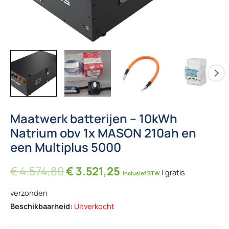
Maatwerk batterijen – 10kWh
Natrium obv 1x MASON 210ah en
een Multiplus 5000
Oorspronkelijke prijs was: € 4
Huidige prijs is: € 3.
€
4.574,80
€
3.521,25
| gratis
inclusief BTW
verzonden
Beschikbaarheid:
Uitverkocht