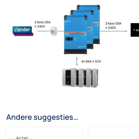
Andere suggesties…
Actie!
Actie!