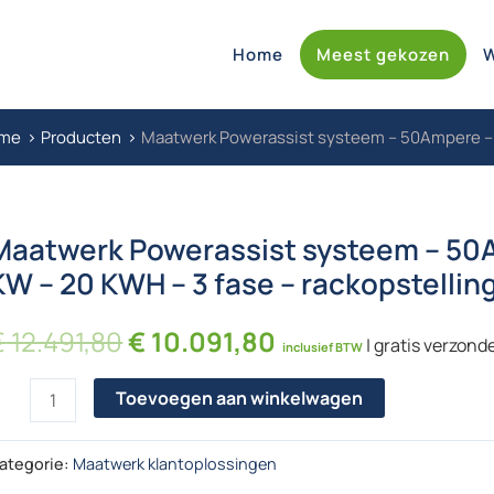
Home
Meest gekozen
me
Producten
Maatwerk Powerassist systeem – 50Ampere – Vi
Maatwerk Powerassist systeem – 50Am
KW – 20 KWH – 3 fase – rackopstellin
Oorspronkelijke prijs was: € 
Huidige prijs is: 
€
12.491,80
€
10.091,80
| gratis verzond
inclusief BTW
aatwerk Powerassist systeem - 50Ampere - Victron Multiplus - 
Toevoegen aan winkelwagen
ategorie:
Maatwerk klantoplossingen