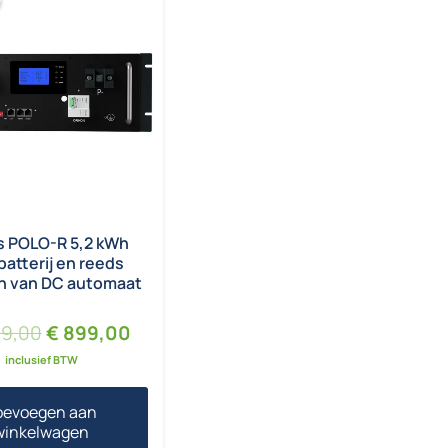
s POLO-R 5,2 kWh
batterij en reeds
n van DC automaat
Oorspronkelijke prijs was: € 1.499,00.
Huidige prijs is: € 899,00.
99,00
€
899,00
inclusief BTW
oevoegen aan
winkelwagen