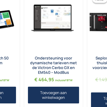
ch 50
Ondersteuning voor
Seplo
rm
dynamische tarieven met
thuis
de Victron Cerbo GX en
voorzie
EM540 – ModBus
€
464,95
€
1.4
ief BTW
inclusief BTW
an
Toevoegen aan
n
winkelwagen
T