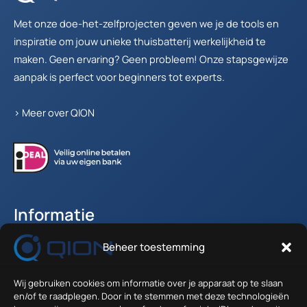
Met onze doe-het-zelfprojecten geven we je de tools en
inspiratie om jouw unieke thuisbatterij werkelijkheid te
maken. Geen ervaring? Geen probleem! Onze stapsgewijze
aanpak is perfect voor beginners tot experts.
>
Meer over QION
Informatie
Beheer toestemming
Accountgegevens
Winkelwagen
Wij gebruiken cookies om informatie over je apparaat op te slaan
Verzenden en Retour
en/of te raadplegen. Door in te stemmen met deze technologieën
Algemene voorwaarden