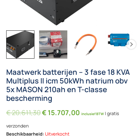
Maatwerk batterijen – 3 fase 18 KVA
Multiplus II icm 50kWh natrium obv
5x MASON 210ah en T-classe
bescherming
Oorspronkelijke prijs was: € 2
Huidige prijs is: €
€
20.611,30
€
15.707,00
| gratis
inclusief BTW
verzonden
Beschikbaarheid:
Uitverkocht