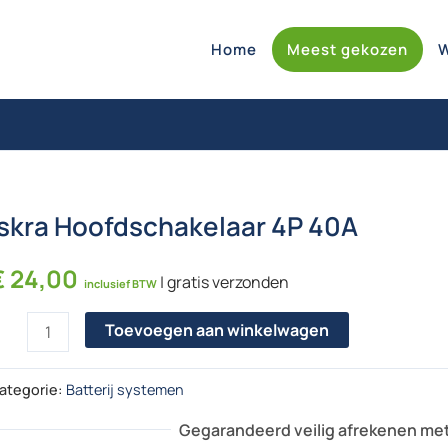
Home
Meest gekozen
Iskra Hoofdschakelaar 4P 40A
€
24,00
| gratis verzonden
inclusief BTW
skra Hoofdschakelaar 4P 40A aantal
Toevoegen aan winkelwagen
ategorie:
Batterij systemen
Gegarandeerd veilig afrekenen me