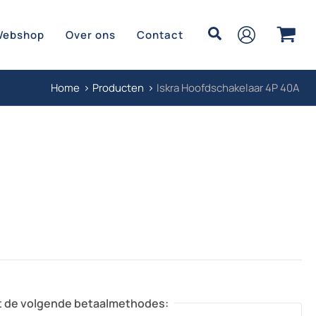
Zoeken
Webshop
Over ons
Contact
Home
Producten
Iskra Hoofdschakelaar 4P 40A
t de volgende betaalmethodes: