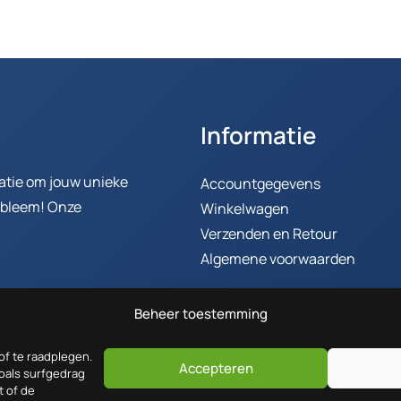
Informatie
ratie om jouw unieke
Accountgegevens
robleem! Onze
Winkelwagen
Verzenden en Retour
Algemene voorwaarden
Beheer toestemming
of te raadplegen.
Accepteren
oals surfgedrag
t of de