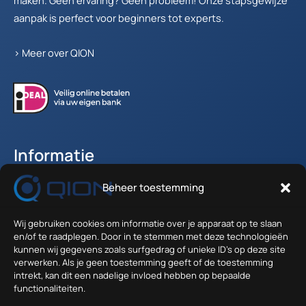
aanpak is perfect voor beginners tot experts.
>
Meer over QION
Informatie
Beheer toestemming
Accountgegevens
Winkelwagen
Wij gebruiken cookies om informatie over je apparaat op te slaan
Verzenden en Retour
en/of te raadplegen. Door in te stemmen met deze technologieën
Algemene voorwaarden
kunnen wij gegevens zoals surfgedrag of unieke ID's op deze site
verwerken. Als je geen toestemming geeft of de toestemming
intrekt, kan dit een nadelige invloed hebben op bepaalde
Contact
functionaliteiten.